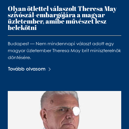
Olyan ötlettel válaszolt Theresa May
szívószál-embargójára a magyar
üzletember, amibe művészet lesz
belekötni
Budapest — Nem mindennapi választ adott egy
magyar üzletember Theresa May brit miniszterelnök
döntésére.
Tovább olvasom