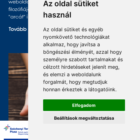
Az oldal sütiket
weboldalán még többet árul el önmagáról,
filozófiájáról és megismerhetik a négy különböző
használ
"arcát" is.
Az oldal sütiket és egyéb
Tovább olvasom
nyomkövető technológiákat
alkalmaz, hogy javítsa a
böngészési élményét, azzal hogy
személyre szabott tartalmakat és
célzott hirdetéseket jelenít meg,
és elemzi a weboldalunk
forgalmát, hogy megtudjuk
honnan érkeztek a látogatóink.
Elfogadom
Beállítások megváltoztatása