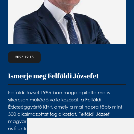
2023.12.15
Ismerje meg Felföldi Józsefet
Felföldi József 1986-ban megalapította ma is
sikeresen működő vállalkozását, a Felföldi
Édességgyártó Kft-t, amely a mai napra több mint
300 alkalmazottat foglalkoztat. Felföldi József
magyar üzletember, zenei producer, motivációs író
és filantróp. A nemrég létrehozott személyes