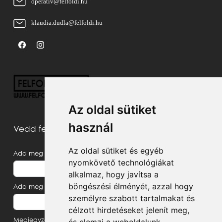
operativ@felfoldi.hu
klaudia.dudla@felfoldi.hu
Az oldal sütiket
használ
Vedd fel velünk a kapcsolatot
Az oldal sütiket és egyéb
Add meg a neved
nyomkövető technológiákat
alkalmaz, hogy javítsa a
böngészési élményét, azzal hogy
Add meg az e-mail címed
személyre szabott tartalmakat és
célzott hirdetéseket jelenít meg,
Megjegyzés, üzenet