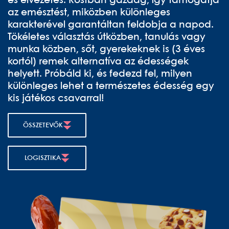
és élvezetes. Rostban gazdag, így támogatja
az emésztést, miközben különleges
karakterével garantáltan feldobja a napod.
Tökéletes választás útközben, tanulás vagy
munka közben, sőt, gyerekeknek is (3 éves
kortól) remek alternatíva az édességek
helyett. Próbáld ki, és fedezd fel, milyen
különleges lehet a természetes édesség egy
kis játékos csavarral!
ÖSSZETEVŐK
LOGISZTIKA