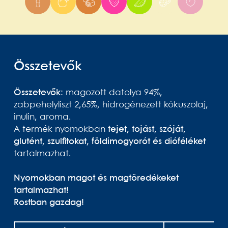
Összetevők
Összetevők:
magozott datolya 94%,
zabpehelyliszt 2,65%, hidrogénezett kókuszolaj,
inulin, aroma.
A termék nyomokban
tejet, tojást, szóját,
glutént, szulfitokat, földimogyorót és dióféléket
tartalmazhat.
Nyomokban magot és magtöredékeket
tartalmazhat!
Rostban gazdag!