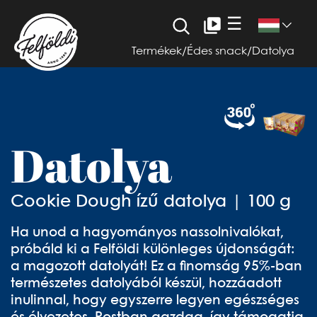
☰
Termékek
/
Édes snack
/
Datolya
Datolya
Cookie Dough ízű datolya | 100 g
Ha unod a hagyományos nassolnivalókat,
próbáld ki a Felföldi különleges újdonságát:
a magozott datolyát! Ez a finomság 95%-ban
természetes datolyából készül, hozzáadott
inulinnal, hogy egyszerre legyen egészséges