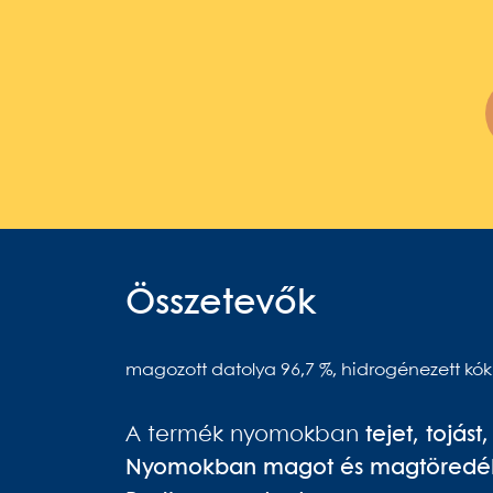
Összetevők
magozott datolya 96,7 %,
hidrogénezett kóku
A termék nyomokban
tejet, tojást
Nyomokban magot és magtöredéke