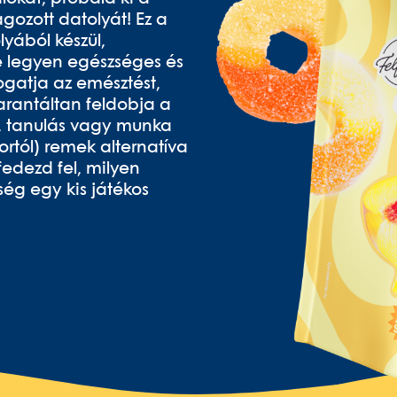
gozott datolyát! Ez a
yából készül,
e legyen egészséges és
gatja az emésztést,
arantáltan feldobja a
n, tanulás vagy munka
ortól) remek alternatíva
fedezd fel, milyen
ség egy kis játékos