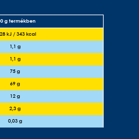
00 g termékben
28 kJ / 343 kcal
1,1 g
1,1 g
75 g
69 g
12 g
2,3 g
0,03 g