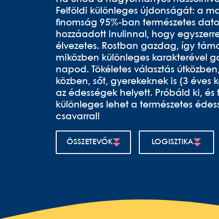
Felföldi különleges újdonságát: a ma
finomság 95%-ban természetes datol
hozzáadott inulinnal, hogy egyszerr
élvezetes. Rostban gazdag, így támo
miközben különleges karakterével g
napod. Tökéletes választás útközbe
közben, sőt, gyerekeknek is (3 éves k
az édességek helyett. Próbáld ki, és 
különleges lehet a természetes édes
csavarral!
ÖSSZETEVŐK
LOGISZTIKA