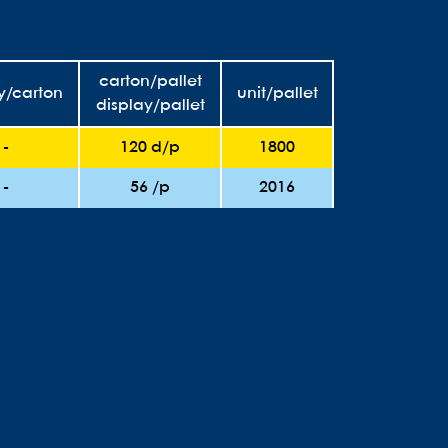
carton/pallet
y/carton
unit/pallet
display/pallet
-
120 d/p
1800
-
56 /p
2016