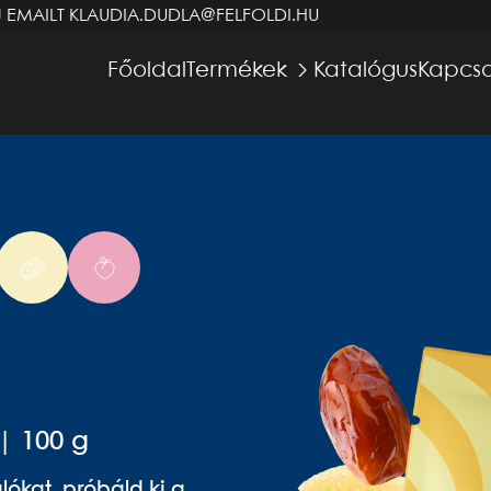
J EMAILT
KLAUDIA.DUDLA@FELFOLDI.HU
Főoldal
Termékek
Katalógus
Kapcso
| 100 g
ókat, próbáld ki a