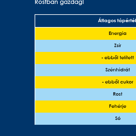
Rostban gazdag!
Átlagos tápérté
Energia
Zsír
- ebből telített
Szénhidrát
- ebből cukor
Rost
Fehérje
Só