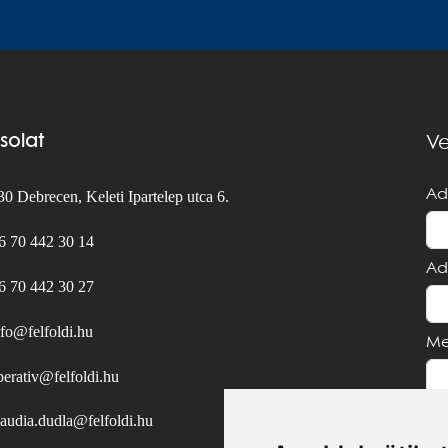
solat
Ve
Ad
0 Debrecen, Keleti Ipartelep utca 6.
6 70 442 30 14
Ad
6 70 442 30 27
nfo@felfoldi.hu
Me
perativ@felfoldi.hu
laudia.dudla@felfoldi.hu