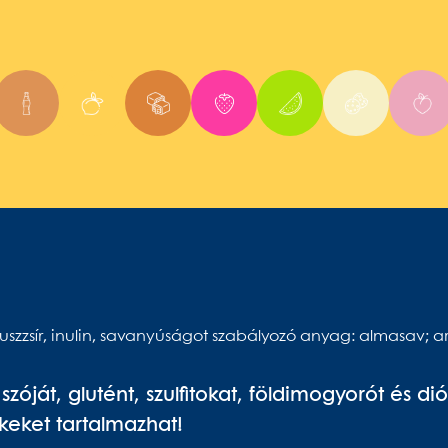
szzsír,
inulin, savanyúságot szabályozó anyag: almasav; 
, szóját, glutént, szulfitokat, földimogyorót és di
ket tartalmazhat!