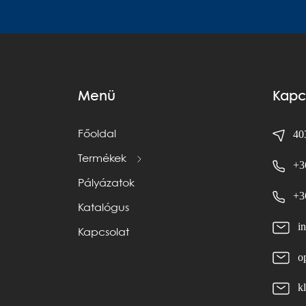
Menü
Kapc
403
Főoldal
Termékek
+3
Pályázatok
+3
Katalógus
i
Kapcsolat
o
k