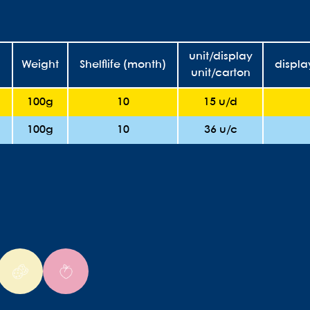
unit/display
Weight
Shelflife (month)
displa
unit/carton
)
100g
10
15 u/d
100g
10
36 u/c