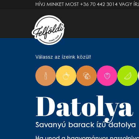
HÍVJ MINKET MOST
+36 70 442 3014
VAGY ÍR
Válassz az ízeink közül!
Datolya
Savanyú barack ízű datolya 
Ha unod a hagyományos nassolnival