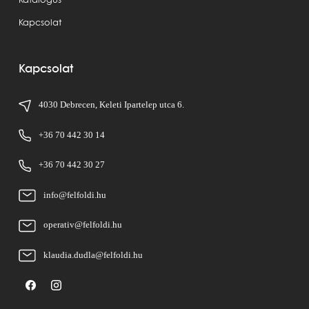
Katalógus
Kapcsolat
Kapcsolat
4030 Debrecen, Keleti Ipartelep utca 6.
+36 70 442 30 14
+36 70 442 30 27
info@felfoldi.hu
operativ@felfoldi.hu
klaudia.dudla@felfoldi.hu