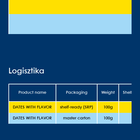
Logisztika
Product name
Packaging
Weight
Shelflife
DATES WITH FLAVOR
shelf-ready (SRP)
100g
1
DATES WITH FLAVOR
master carton
100g
1