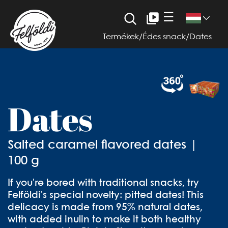
☰
Termékek
/
Édes snack
/
Dates
Dates
Salted caramel flavored dates |
100 g
If you're bored with traditional snacks, try
Felföldi's special novelty: pitted dates! This
delicacy is made from 95% natural dates,
with added inulin to make it both healthy