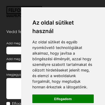
Az oldal sütiket
használ
Vedd fel velünk a kapcsolatot
Az oldal sütiket és egyéb
Add meg a neved
nyomkövető technológiákat
alkalmaz, hogy javítsa a
böngészési élményét, azzal hogy
Add meg az e-mail címed
személyre szabott tartalmakat és
célzott hirdetéseket jelenít meg,
és elemzi a weboldalunk
Megjegyzés, üzenet
forgalmát, hogy megtudjuk
honnan érkeztek a látogatóink.
Elfogadom
Elfogadom az
Adatvédelmi tájékoztatót