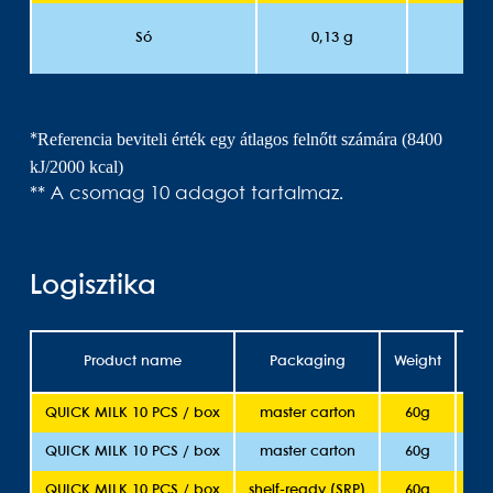
Só
0,13 g
<0,
Referencia beviteli érték egy átlagos felnőtt számára (8400
*
kJ/2000 kcal)
** A csomag 10 adagot tartalmaz.
Logisztika
Product name
Packaging
Weight
She
QUICK MILK 10 PCS / box
master carton
60g
QUICK MILK 10 PCS / box
master carton
60g
QUICK MILK 10 PCS / box
shelf-ready (SRP)
60g