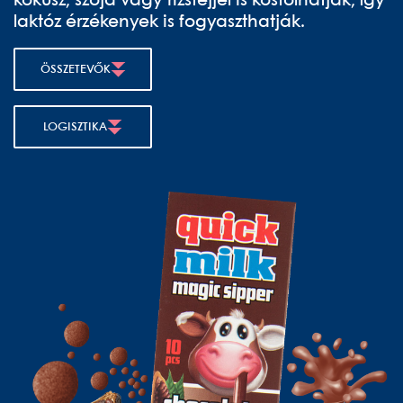
kókusz, szója vagy rizstejjel is kóstolhatják, így
laktóz érzékenyek is fogyaszthatják.
ÖSSZETEVŐK
LOGISZTIKA