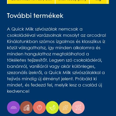
További termékek
A Quick Milk szívószálak nemcsak a
csokoládéval varázsolnak mosolyt az arcodra!
Kínálatunkban számos izgalmas és klasszikus íz
közül válogathatsz, így minden alkalomra és
minden hangulathoz megtalálhatod a
tökéletes tejízesítőt. Legyen szó csokoládéról,
banánról, vaníliáról vagy akár különleges,
szezonális ízekről, a Quick Milk szívószálakkal a
tejivás mindig új élményt jelent. Próbáld ki
mindet, és fedezd fel, melyik lesz a család új
kedvence!