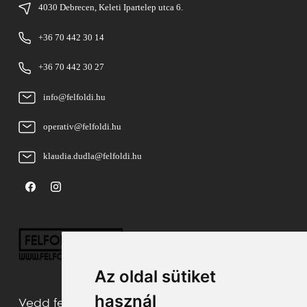
4030 Debrecen, Keleti Ipartelep utca 6.
+36 70 442 30 14
+36 70 442 30 27
info@felfoldi.hu
operativ@felfoldi.hu
klaudia.dudla@felfoldi.hu
Az oldal sütiket
használ
Vedd fel velünk a kapcsolatot