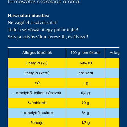
természetes csokoládé aroma.
Használati utasítás:
Ne vágd el a szívószálat!
Tedd a szívószálat egy pohár tejbe!
Szívj a szívószálon keresztül, és élvezd!
Átlagos tápérték
100 g termékben
Adagonké
Energia (kJ)
1606 kJ
96
Energia (kcal)
378 kcal
23 
Zsír
1 g
<0
– amelyből telített zsírsavak
0,6 g
<0
Szénhidrát
90 g
5,
– amelyből cukrok
84 g
5
Fehérje
1,7 g
<0