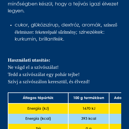
minőségben készül, hogy a tejivás igazi élvezet
legyen.
színező
cukor, glükózszirup, dextróz, aromák,
élelmiszer: feketerépalé sűrítmény
; színezékek:
kurkumin, brillantkék.
Használati utasítás:
Ne vágd el a szívószálat!
Tedd a szívószálat egy pohár tejbe!
Szívj a szívószálon keresztül, és élvezd!
Átlagos tápérték
100 g termékben
Adagonk
Energia (kJ)
1670 kJ
10
Energia (kcal)
393 kcal
24
Zsír
0 g