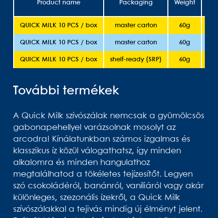
Product name
Packaging
Weight
She
QUICK MILK 10 PCS / box
master carton
60g
QUICK MILK 10 PCS / box
master carton
60g
QUICK MILK 10 PCS / box
shelf-ready (SRP)
60g
További termékek
A Quick Milk szívószálak nemcsak a gyümölcsös
gabonapehellyel varázsolnak mosolyt az
arcodra! Kínálatunkban számos izgalmas és
klasszikus íz közül válogathatsz, így minden
alkalomra és minden hangulathoz
megtalálhatod a tökéletes tejízesítőt. Legyen
szó csokoládéról, banánról, vaníliáról vagy akár
különleges, szezonális ízekről, a Quick Milk
szívószálakkal a tejivás mindig új élményt jelent.