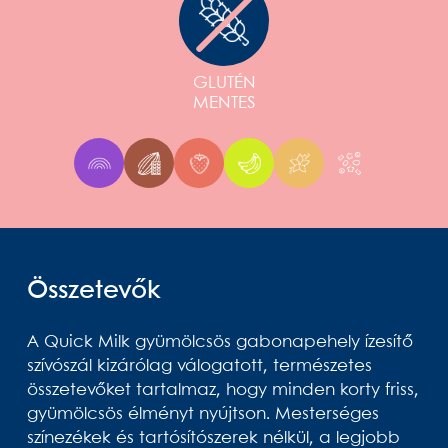
GLUTÉN
MENTES
Összetevők
A Quick Milk gyümölcsös gabonapehely ízesítő
szívószál kizárólag válogatott, természetes
összetevőket tartalmaz, hogy minden korty friss,
gyümölcsös élményt nyújtson. Mesterséges
színezékek és tartósítószerek nélkül, a legjobb