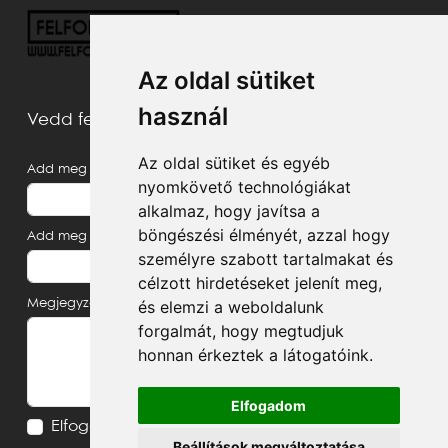
Az oldal sütiket
használ
Vedd fel velünk a kapcsolatot
Az oldal sütiket és egyéb
Add meg a neved
nyomkövető technológiákat
alkalmaz, hogy javítsa a
böngészési élményét, azzal hogy
Add meg az e-mail címed
személyre szabott tartalmakat és
célzott hirdetéseket jelenít meg,
Megjegyzés, üzenet
és elemzi a weboldalunk
forgalmát, hogy megtudjuk
honnan érkeztek a látogatóink.
Elfogadom
Elfogadom az
Adatvédelmi tájékoztatót
Beállítások megváltoztatása