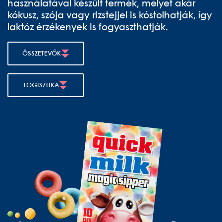
használatával készült termék, melyet akár
kókusz, szója vagy rizstejjel is kóstolhatják, így
laktóz érzékenyek is fogyaszthatják.
ÖSSZETEVŐK
LOGISZTIKA