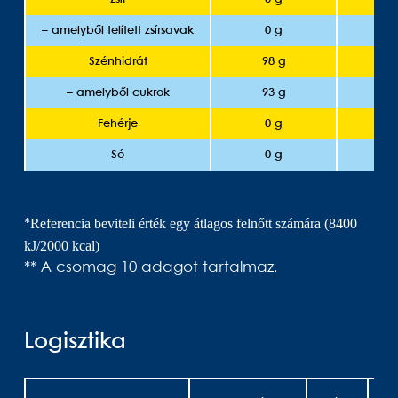
– amelyből telített zsírsavak
0 g
Szénhidrát
98 g
5
– amelyből cukrok
93 g
5
Fehérje
0 g
Só
0 g
Referencia beviteli érték egy átlagos felnőtt számára (8400
*
kJ/2000 kcal)
** A csomag 10 adagot tartalmaz.
Logisztika