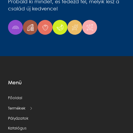
Próbáld ki mindet, és fedezd fel, melyik lesz a
család új kedvence!
Menü
Főoldal
Termékek
Pályázatok
Katalógus