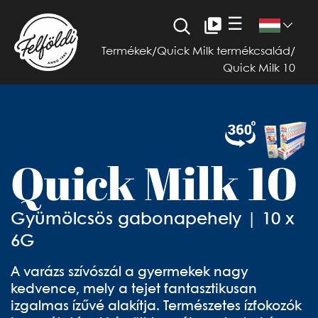
☰
Termékek
/
Quick Milk termékcsalád
/
Quick Milk 10
Quick Milk 10
Gyümölcsös gabonapehely | 10 x
6G
A varázs szívószál a gyermekek nagy
kedvence, mely a tejet fantasztikusan
izgalmas ízűvé alakítja. Természetes ízfokozók