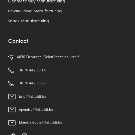
Confectionery Manufacturing
Private Label Manufacturing
Snack Manufacturing
Contact
4030 Debrecen, Keleti Ipartelep utca 6.
+36 70 442 30 14
+36 70 442 30 27
info@felfoldi.hu
operativ@felfoldi.hu
klaudia.dudla@felfoldi.hu