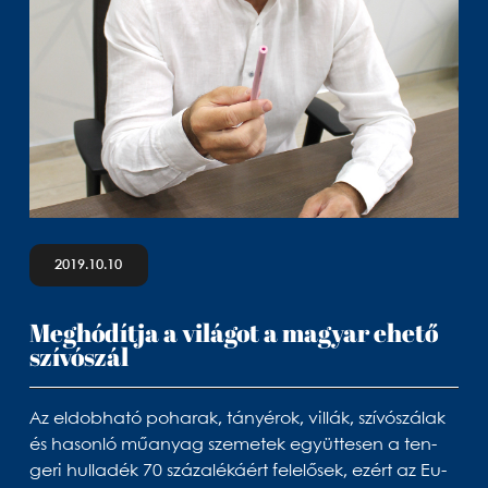
2019.10.10
Meg­hó­dítja a vi­lá­got a ma­gyar ehető
szí­vó­szál
Az el­dob­ható po­ha­rak, tá­nyé­rok, vil­lák, szí­vó­szá­lak
és ha­sonló mű­anyag sze­me­tek együt­te­sen a ten­
geri hul­la­dék 70 szá­za­lé­káért fe­le­lő­sek, ezért az Eu­