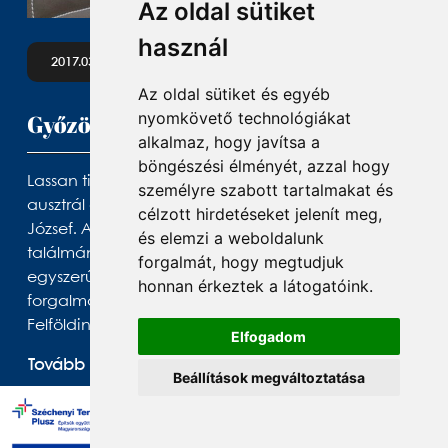
Az oldal sütiket
használ
2017.03.29
Az oldal sütiket és egyéb
nyomkövető technológiákat
Győzött a magyar milliárdos
alkalmaz, hogy javítsa a
böngészési élményét, azzal hogy
Lassan tizenöt éve állt perben és haragban egy
személyre szabott tartalmakat és
ausztrál céggel egy magyar milliárdos, Felföldi
célzott hirdetéseket jelenít meg,
József. A debreceni édességgyáros Felföldi József
és elemzi a weboldalunk
találmányát, egy ízesített szívószálát ugyanis
forgalmát, hogy megtudjuk
egyszerűen lenyúlta egy cég és sajátjaként
honnan érkeztek a látogatóink.
forgalmazta, milliárdos károkat okozva ezzel
Felföldinek.
Elfogadom
Tovább olvasom
Beállítások megváltoztatása