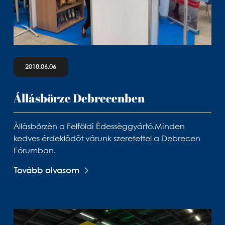
2018.06.06
Állásbörze Debrecenben
Àllàsbörzèn a Felföldi Èdessèggyártó.Minden
kedves érdeklõdõt várunk szeretettel a Debrecen
Fórumban.
Tovább olvasom