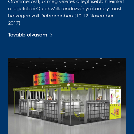
Örömmel osztjuk meg veletek a legfrisebb híreinket
a legutóbbi Quick Milk rendezvényről,amely most
hétvégén volt Debrecenben (10-12 November
2017)
Tovább olvasom