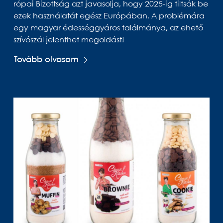
ró­pai Bi­zott­ság azt ja­va­solja, hogy 2025-ig tilt­sák be
ezek hasz­ná­la­tát egész Eu­ró­pá­ban. A prob­lé­mára
egy ma­gyar édes­ség­gyá­ros ta­lál­má­nya, az ehető
szí­vó­szál je­lent­het meg­ol­dást!
Tovább olvasom