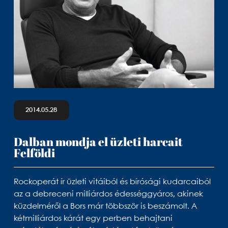
2014.05.28
Dalban mondja el üzleti harcait
Felföldi
Rockoperát ír üzleti vitáiból és bírósági kudarcaiból
az a debreceni milliárdos édességgyáros, akinek
küzdelméről a Bors már többször is beszámolt. A
kétmilliárdos kárát egy perben behajtani