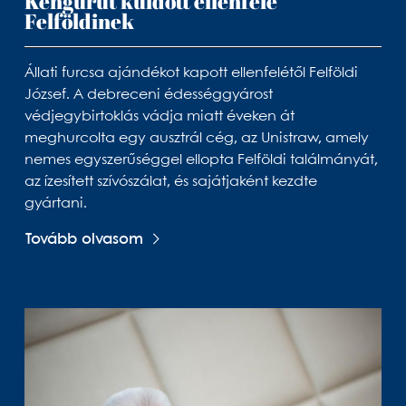
Kengurut küldött ellenfele
Felföldinek
Állati furcsa ajándékot kapott ellenfelétől Felföldi
József. A debreceni édességgyárost
védjegybirtoklás vádja miatt éveken át
meghurcolta egy ausztrál cég, az Unistraw, amely
nemes egyszerűséggel ellopta Felföldi találmányát,
az ízesített szívószálat, és sajátjaként kezdte
gyártani.
Tovább olvasom