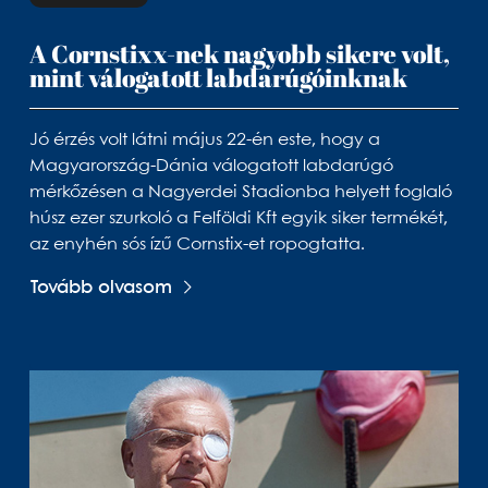
A Cornstixx-nek nagyobb sikere volt,
mint válogatott labdarúgóinknak
Jó érzés volt látni május 22-én este, hogy a
Magyarország-Dánia válogatott labdarúgó
mérkőzésen a Nagyerdei Stadionba helyett foglaló
húsz ezer szurkoló a Felföldi Kft egyik siker termékét,
az enyhén sós ízű Cornstix-et ropogtatta.
Tovább olvasom