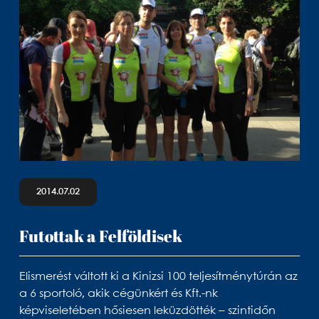
2014.07.02
Futottak a Felföldisek
Elismerést váltott ki a Kinizsi 100 teljesítménytúrán az
a 6 sportoló, akik cégünkért és Kft.-nk
képviseletében hősiesen leküzdötték – szintidőn