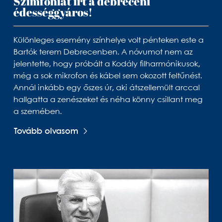
Szimfóniát írt a debreceni
édességgyáros!
Különleges esemény színhelye volt pénteken este a
Bartók terem Debrecenben. A nóvumot nem az
jelentette, hogy próbált a Kodály filharmónikusok,
még a sok mikrofon és kábel sem okozott feltűnést.
Annál inkább egy őszes úr, aki átszellemült arccal
hallgatta a zenészeket és néha könny csillant meg
a szemében.
Tovább olvasom