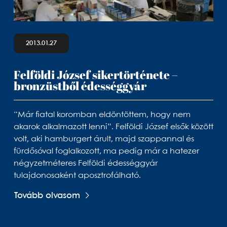
2013.01.27
Felföldi József sikertörténete –
bronzüstből édességgyár
“Már fiatal koromban eldöntöttem, hogy nem
akarok alkalmazott lenni”. Felföldi József elsők között
volt, aki hamburgert árult, majd szappannal és
fürdősóval foglalkozott, ma pedig már a hatezer
négyzetméteres Felföldi édességgyár
tulajdonosaként aposztrofálható.
Tovább olvasom