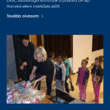
DVSC labdarúgói kifutottak a pályára aA Bp.
Honvéd elleni mérkőzés előtt.
Tovább olvasom