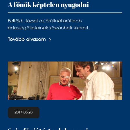
A főnök képtelen nyugodni
Felföldi József az őrültnél őrültebb
édességötleteinek köszönheti sikereit.
Tovább olvasom
2014.05.28