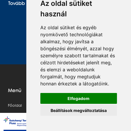
Az oldal sütiket
Tovább olvasom
használ
Az oldal sütiket és egyéb
1
2
3
nyomkövető technológiákat
alkalmaz, hogy javítsa a
böngészési élményét, azzal hogy
személyre szabott tartalmakat és
célzott hirdetéseket jelenít meg,
és elemzi a weboldalunk
forgalmát, hogy megtudjuk
honnan érkeztek a látogatóink.
Menü
Elfogadom
Főoldal
Beállítások megváltoztatása
Termékek
Pályázatok