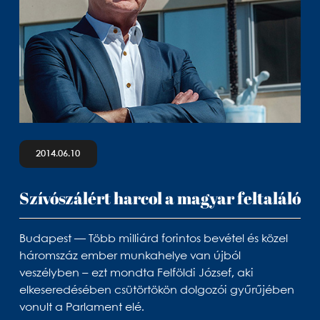
2014.06.10
Szívószálért harcol a magyar feltaláló
Budapest — Több milliárd forintos bevétel és közel
háromszáz ember munkahelye van újból
veszélyben – ezt mondta Felföldi József, aki
elkeseredésében csütörtökön dolgozói gyűrűjében
vonult a Parlament elé.